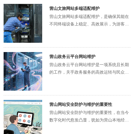
运转是否正常、电源模块是否稳定供电等。
营山文旅网站多端适配维护
因为服务器硬件的任何细微故障都可能引发
营山文旅网站多端适配维护，是确保其能在
严重问题，比如硬盘故障可能导致数据丢
不同终端设备上稳定、高效展示，为游客提
失，内存故障会使服务器运行速度变慢甚至
供优质浏览体验的关键环节。在维护过程
崩溃。一旦发现硬件有潜在问题，要及时进
中，信息更新是持续吸引游客、保持网站活
行更换或维修，避免问题扩大化。同时，根
力的基础。 营山拥有丰富的文旅资源，如独
据业务发展情况，合理评估服务器的硬件配
特的自然风光、深厚的历史文化遗迹以及多
营山政务云平台网站维护
置是否满足需求，如内存容量、存储空间、
彩的民俗活动等。网站维护人员需及时收集
营山政务云平台网站维护是一项系统且长期
处理器性能等，若出现性能瓶颈，需适时进
并整理这些较新信息，更新到相应板块。例
的工作，关乎政务服务的高效运转与民众对
行硬件升级。 软件系统的维护同样关键。服
如，当营山举办新的文旅节庆活动时，要第
政府工作的信任度。在信息更新方面，需建
务器上运行的操作系统、数据库管理系统以
一时间在网站上发布活动详情，包括活动时
立严谨且及时的机制。政务信息瞬息万变，
及电商网站的应用程序等，都需要定期更新
间、地点、内容以及参与方式等，让游客能
政策法规、行政审批流程、公共服务事项等
和打补丁。操作系统和数据库的更新通常包
够及时了解并规划行程。对于旅游景点的介
内容的调整，都要求网站维护人员第一时间
含安全漏洞修复、性能优化和新功能添加等
营山网站安全防护与维护的重要性
绍，要随着景区设施的完善、服务项目的增
进行更新。例如，当营山当地出台新的环保
内容。维护人员要密切关注软件厂商发布的
营山网站安全防护与维护的重要性，在当今
加而不断更新，确保游客获取到的信息准确
政策时，维护人员要迅速在网站上相应板块
更新信息，在合适的时机进行更新操作，更
数字化时代愈发凸显，犹如为营山本地经
无误。同时，要优化信息展示方式，根据不
进行发布，确保企业、民众能够及时获取准
新前需做好数据备份，以防更新过程中出现
济、文化与社会发展筑起的一道坚固防线。
同终端屏幕尺寸和分辨率，合理调整文字大
确信息，避免因信息滞后导致办事受阻或误
意外导致数据丢失。对于电商网站应用程