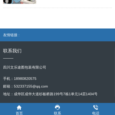
从营山本地企业的角度来看，网站安全防护
小、图片布局，使信息在各种设备上都能清
解政策。同时，对于各类公示公告，如工程
序，要持续监测其运行状态，及时修复程序
与维护是保障其商业利益的关键。许多营山
晰易读。 性能优化是多端适配维护的核心任
招标信息、干部任免公示等，要严格按照规
中的漏洞和错误代码，确保网站功能的正常
企业借助网站开展线上业务，如电商企业通
务之一。不同终端设备的硬件配置和网络环
定的时间节点和格式要求进行发布与更新，
运行。例如，修复支付环节的安全漏洞，防
过网站销售本地特色产品，若网站遭受黑客
境存在差异，这就要求网站在各种设备上都
保证信息的权威性和时效性。 网站性能优化
止用户资金信息泄露；优化商品搜索功能的
攻击，导致客户信息泄露，不仅会使客户面
能快速加载和流畅运行。维护人员要定期对
也是维护工作的重点。随着政务云平台网站
算法，提高搜索结果的准确性和响应速度。
临隐私风险，还会让企业失去客户的信任。
网站进行性能测试，针对不同终端设备的特
友情链接 :
访问量的增加以及功能的不断拓展，页面加
数据安全是营山电商网站服务器维护的重中
一旦客户对企业失去信心，企业的声誉将遭
点进行优化。对于移动端设备，由于屏幕较
载速度、系统响应时间等问题可能逐渐凸
之重。电商网站存储着大量用户的个人信
受重创，进而影响销售额和市场竞争力。而
小、网络可能不稳定，要尽量减少页面元素
显。维护人员要定期对服务器性能进行监测
联系我们
息、交易记录等敏感数据，一旦数据泄露，
且，黑客还可能篡改网站内容，植入恶意代
的大小和数量，优化图片和视频的加载方
和评估，通过优化数据库查询语句、压缩图
将给用户带来巨大损失，同时也会严重影响
码，使网站无法正常运行，造成业务中断，
式，采用懒加载等技术，提高页面加载速
片和代码、升级服务器硬件等方式，提升网
网站的声誉和业务发展。维护人员要建立完
给企业带来直接的经济损失。定期进行安全
度。对于电脑端设备，要注重页面的响应式
四川文乐途图包装有限公司
站的运行效率。例如，针对政务服务办事大
善的数据备份策略，定期对网站数据进行全
防护与维护，能够及时发现并修复安全漏
设计，确保在各种分辨率下都能完美显示，
厅这一高频访问板块，要确保其页面能够在
量备份和增量备份，并将备份数据存储在不
洞，确保企业网站的安全稳定运行，保障企
手机：18980820575
同时优化网站的代码结构，减少不必要的请
短时间内快速加载，减少用户等待时间，提
同的物理位置，以防止因自然灾害、硬件故
业的商业利益不受侵害。 对于营山的政府部
求和资源消耗，提高系统的响应能力。此
邮箱：532337155@qq.com
高用户体验。此外，还需对网站的兼容性进
障等原因导致数据丢失。同时，采用先进的
门和公共服务机构而言，网站安全是维护社
外，还要关注网站的稳定性，及时处理服务
地址：成华区成华大道杉板桥路199号7栋1单元14层1404号
行测试，保证在不同浏览器（如 Chrome、
加密技术对敏感数据进行加密存储和传输，
会稳定和提供优质服务的基础。政府部门网
器故障、网络中断等问题，确保游客在任何
Firefox、IE 等）和不同设备（电脑、平
确保数据在存储和传输过程中的安全性。此
站承载着政策发布、政务公开、民生服务等
时候都能正常访问网站。 安全防护是多端适
板、手机）上都能正常显示和使用，避免出
外，还要设置严格的访问控制策略，只有经
功能，是政府与民众沟通的重要桥梁。如果
配维护的重要保障。营山文旅网站存储着大
首页
联系
电话
现页面错位、功能失效等问题。 安全防护是
过授权的人员才能访问服务器和数据，防止