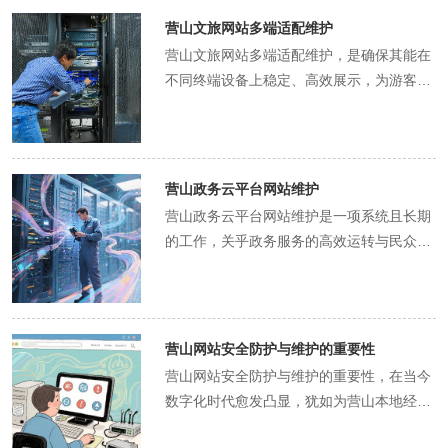
运转是否正常、电源模块是否稳定供电等。
营山文旅网站多端适配维护
因为服务器硬件的任何细微故障都可能引发
营山文旅网站多端适配维护，是确保其能在
严重问题，比如硬盘故障可能导致数据丢
不同终端设备上稳定、高效展示，为游客提
失，内存故障会使服务器运行速度变慢甚至
供优质浏览体验的关键环节。在维护过程
崩溃。一旦发现硬件有潜在问题，要及时进
中，信息更新是持续吸引游客、保持网站活
行更换或维修，避免问题扩大化。同时，根
力的基础。 营山拥有丰富的文旅资源，如独
据业务发展情况，合理评估服务器的硬件配
特的自然风光、深厚的历史文化遗迹以及多
营山政务云平台网站维护
置是否满足需求，如内存容量、存储空间、
彩的民俗活动等。网站维护人员需及时收集
营山政务云平台网站维护是一项系统且长期
处理器性能等，若出现性能瓶颈，需适时进
并整理这些较新信息，更新到相应板块。例
的工作，关乎政务服务的高效运转与民众对
行硬件升级。 软件系统的维护同样关键。服
如，当营山举办新的文旅节庆活动时，要第
政府工作的信任度。在信息更新方面，需建
务器上运行的操作系统、数据库管理系统以
一时间在网站上发布活动详情，包括活动时
立严谨且及时的机制。政务信息瞬息万变，
及电商网站的应用程序等，都需要定期更新
间、地点、内容以及参与方式等，让游客能
政策法规、行政审批流程、公共服务事项等
和打补丁。操作系统和数据库的更新通常包
够及时了解并规划行程。对于旅游景点的介
内容的调整，都要求网站维护人员第一时间
含安全漏洞修复、性能优化和新功能添加等
营山网站安全防护与维护的重要性
绍，要随着景区设施的完善、服务项目的增
进行更新。例如，当营山当地出台新的环保
内容。维护人员要密切关注软件厂商发布的
营山网站安全防护与维护的重要性，在当今
加而不断更新，确保游客获取到的信息准确
政策时，维护人员要迅速在网站上相应板块
更新信息，在合适的时机进行更新操作，更
数字化时代愈发凸显，犹如为营山本地经
无误。同时，要优化信息展示方式，根据不
进行发布，确保企业、民众能够及时获取准
新前需做好数据备份，以防更新过程中出现
济、文化与社会发展筑起的一道坚固防线。
同终端屏幕尺寸和分辨率，合理调整文字大
确信息，避免因信息滞后导致办事受阻或误
意外导致数据丢失。对于电商网站应用程