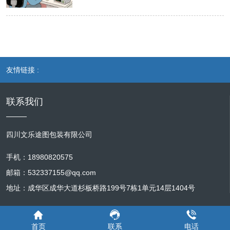
从营山本地企业的角度来看，网站安全防护
小、图片布局，使信息在各种设备上都能清
解政策。同时，对于各类公示公告，如工程
序，要持续监测其运行状态，及时修复程序
与维护是保障其商业利益的关键。许多营山
晰易读。 性能优化是多端适配维护的核心任
招标信息、干部任免公示等，要严格按照规
中的漏洞和错误代码，确保网站功能的正常
企业借助网站开展线上业务，如电商企业通
务之一。不同终端设备的硬件配置和网络环
定的时间节点和格式要求进行发布与更新，
运行。例如，修复支付环节的安全漏洞，防
过网站销售本地特色产品，若网站遭受黑客
境存在差异，这就要求网站在各种设备上都
保证信息的权威性和时效性。 网站性能优化
止用户资金信息泄露；优化商品搜索功能的
攻击，导致客户信息泄露，不仅会使客户面
能快速加载和流畅运行。维护人员要定期对
也是维护工作的重点。随着政务云平台网站
算法，提高搜索结果的准确性和响应速度。
临隐私风险，还会让企业失去客户的信任。
网站进行性能测试，针对不同终端设备的特
友情链接 :
访问量的增加以及功能的不断拓展，页面加
数据安全是营山电商网站服务器维护的重中
一旦客户对企业失去信心，企业的声誉将遭
点进行优化。对于移动端设备，由于屏幕较
载速度、系统响应时间等问题可能逐渐凸
之重。电商网站存储着大量用户的个人信
受重创，进而影响销售额和市场竞争力。而
小、网络可能不稳定，要尽量减少页面元素
显。维护人员要定期对服务器性能进行监测
联系我们
息、交易记录等敏感数据，一旦数据泄露，
且，黑客还可能篡改网站内容，植入恶意代
的大小和数量，优化图片和视频的加载方
和评估，通过优化数据库查询语句、压缩图
将给用户带来巨大损失，同时也会严重影响
码，使网站无法正常运行，造成业务中断，
式，采用懒加载等技术，提高页面加载速
片和代码、升级服务器硬件等方式，提升网
网站的声誉和业务发展。维护人员要建立完
给企业带来直接的经济损失。定期进行安全
度。对于电脑端设备，要注重页面的响应式
四川文乐途图包装有限公司
站的运行效率。例如，针对政务服务办事大
善的数据备份策略，定期对网站数据进行全
防护与维护，能够及时发现并修复安全漏
设计，确保在各种分辨率下都能完美显示，
厅这一高频访问板块，要确保其页面能够在
量备份和增量备份，并将备份数据存储在不
洞，确保企业网站的安全稳定运行，保障企
手机：18980820575
同时优化网站的代码结构，减少不必要的请
短时间内快速加载，减少用户等待时间，提
同的物理位置，以防止因自然灾害、硬件故
业的商业利益不受侵害。 对于营山的政府部
求和资源消耗，提高系统的响应能力。此
邮箱：532337155@qq.com
高用户体验。此外，还需对网站的兼容性进
障等原因导致数据丢失。同时，采用先进的
门和公共服务机构而言，网站安全是维护社
外，还要关注网站的稳定性，及时处理服务
地址：成华区成华大道杉板桥路199号7栋1单元14层1404号
行测试，保证在不同浏览器（如 Chrome、
加密技术对敏感数据进行加密存储和传输，
会稳定和提供优质服务的基础。政府部门网
器故障、网络中断等问题，确保游客在任何
Firefox、IE 等）和不同设备（电脑、平
确保数据在存储和传输过程中的安全性。此
站承载着政策发布、政务公开、民生服务等
时候都能正常访问网站。 安全防护是多端适
板、手机）上都能正常显示和使用，避免出
外，还要设置严格的访问控制策略，只有经
功能，是政府与民众沟通的重要桥梁。如果
配维护的重要保障。营山文旅网站存储着大
首页
联系
电话
现页面错位、功能失效等问题。 安全防护是
过授权的人员才能访问服务器和数据，防止