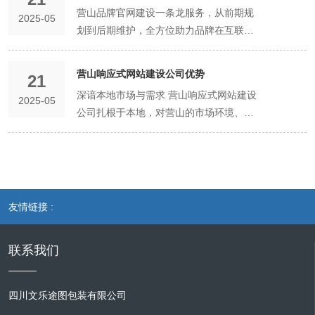
障政府公信力的角度来看，政务网站是政
营山品牌官网建设一条龙服务，从前期规
2025-05
府与民众沟通的重要桥梁，承载着政策发
划到后期维护，全方位助力品牌在互联网
布、政务公开、在线办事等关键职能。一
领域绽放光彩。 前期规划阶段，专业团队
旦政务网站遭受安全攻击，出现信息泄
会与品牌方深入沟通，了解品牌的核心价
露、页面篡改、系统瘫痪等问题，将严重
营山响应式网站建设公司优势
21
值、目标受众、市场定位以及竞争对手情
损害政府在民众心中的形象。例如，若黑
深谙本地市场与需求 营山响应式网站建设
2025-05
况。通过详细的市场调研和分析，为品牌
客恶意篡改营山政务网站上的政策文件，
公司扎根于本地，对营山的市场环境、行
官网制定独特且具有针对性的建设方案。
发布虚假信息，不仅会误导民众，还会让
业特点以及企业的实际需求有着深入的了
比如，若品牌主打营山特色农产品，团队
民众对政府的权威性和专业性产生质疑。
解。不同行业的企业在网站建设上有着不
会深入研究当地农产品市场特点，挖掘品
长此以往，政府的公信力将大打折扣，民
同的侧重点，例如，营山的旅游企业可能
牌差异化优势，确定官网以展示农产品原
众对政府的信任度也会降低，进而影响政
更注重网站的视觉展示和景点介绍功能，
生态种植环境、传统加工工艺以及营养价
府各项工作的顺利开展。而加强安全防护
以吸引游客；而当地的制造业企业则可能
值为重点，同时结合目标受众（如注重健
友情链接 :
建设，能够有效抵御各类安全威胁，确保
更关注产品的详细参数展示和在线询价功
康饮食的消费者、农产品批发商等）的浏
政务网站信息的真实性、准确性和完整
能。该类公司能够精准把握这些差异，为
览习惯和需求，规划官网的栏目架构和功
性，维护政府的良好形象和公信力。 在保
联系我们
企业量身定制符合其业务需求的响应式网
能模块。 设计环节，经验丰富的设计师会
护民众权益方面，政务网站存储了大量民
站。同时，他们熟悉本地消费者的浏览习
依据品牌调性和前期规划，打造独具魅力
众的个人信息和敏感数据，如身份证号
惯和偏好，在设计网站时能够融入符合本
的视觉形象。在色彩搭配上，会选取与品
四川文乐途图包装有限公司
码、联系方式、社保信息、房产信息等。
地文化特色的元素，提高网站与用户的契
牌理念相契合的色调，若品牌传递的是自