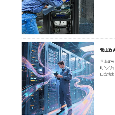
括活动时
能。 在应急处理方面，维护人员要制定完善的应急预案。服务器在运行过程中可能会遇到各种突发情况，如黑客攻击、自然灾害、硬件故障
而不断更
等。应急
局，使信息在各种设备上都能清
力，确保在遇
求网站在
作，需要
由于屏幕
施，确保
对于电脑
提高系统
全防护是
营山政
带来严重
加强对用
营山政务
预案，在发生安
时的机制
备的用户
山当地出
方便游客
受阻或误
性和详细
证信息的权威性和时效性。 网站性能优化也
进行改进和优化，不断提高游
统响应时
全防护和
件等方式
间，提高
机）上都能正常显