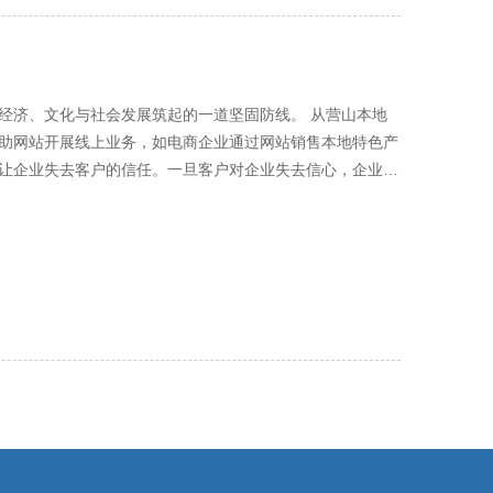
员要构建多层次的安全防护体系，定期进行安全漏洞扫描和
身份认证和访问权限的管理，采用强密码策略、多因素认证
机制也必不可少，定期对网站数据进行备份，并将备份数据
户反馈处理同样不容忽视。在网
文化与社会发展筑起的一道坚固防线。 从营山本地
对网站使用过程中遇到的问题、提出的建议进行反馈。维护
助网站开展线上业务，如电商企业通过网站销售本地特色产
记录和分类，并按照问题的紧急程度和复杂程度制定相应的
让企业失去客户的信任。一旦客户对企业失去信心，企业的
在网站上发布解决方案或常见问题解答（FAQ），方便用户
，植入恶意代码，使网站无法正常运行，造成业务中断，给
满意度。 营山政务云平台网站维护工
洞，确保企业网站的安全稳定运行，保障企业的商业利益不
致地做好这些工作，才能确保政务云平台网站稳定、高效、
，黑客可能攻击网站，篡改政策信息，误导民众，引发社会
人信息和重要数据，一旦泄露，将给民众带来极大的安全隐
性和安全性，为民众提供可靠的服务，维护社会的和谐稳
和发展受到阻碍。安全稳定的网站能够为文化传播提供良好
说，不断进行网站安全
络安全威胁也日益复杂多样，新的病毒、木马、黑客攻击手
，就很容易成为黑客的目标。只有持续投入资源，加强安全