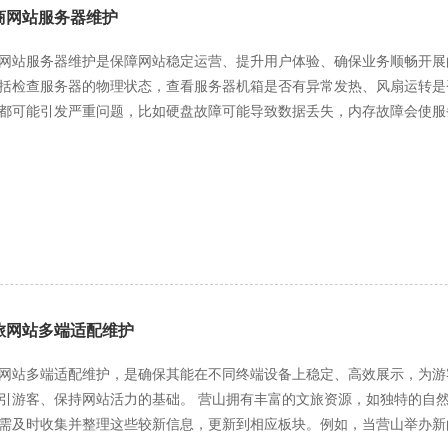
商网站服务器维护
网站服务器维护是保障网站稳定运营、提升用户体验、确保业务顺畅开展
括检查服务器的物理状态，查看服务器机箱是否有异常发热、风扇运转是
都可能引发严重问题，比如硬盘故障可能导致数据丢失，内存故障会使服
更换或维修，避免问题扩大化。同时，根据业务发展情况，合理评估服务
颈，需适时进行硬件升级。 软件系统的维护同样关键。服务器上运行的操作系统、数据库管理系统以及电商网站的
等，都需要定期更新和打补丁。操作系统和数据库的更新通常包含安全漏
商发布的更新信息，在合适的时机进行更新操作，更新前需做好数据备份
要持续监测其运行状态，及时修复程序中的漏洞和错误代码，确保网站功
优化商品搜索功能的算法，提高搜索结果的准确性和响应速度。 数据安全是营山电商网站服务器维护的重中之重。电商网站
量用户的个人信息、交易记录等敏感数据，一旦数据泄露，将给用户带来
立完善的数据备份策略，定期对网站数据进行全量备份和增量备份，并将
旅网站多端适配维护
因导致数据丢失。同时，采用先进的加密技术对敏感数据进行加密存储和
访问控制策略，只有经过授权的人员才能访问服务器和数据，防止内部人员的数据泄露行为。 网
网站多端适配维护，是确保其能在不同终端设备上稳定、高效展示，为游
需要面对来自不同地区、不同网络环境的用户访问，因此要确保服务器所
的基础。 营山拥有丰富的文旅资源，如独特的自然风光、深厚的历史文化遗迹以及多彩的民俗活动等。网站
通，及时了解网络运行状况，解决网络拥塞、丢包等问题。可以通过部署
需及时收集并整理这些较新信息，更新到相应板块。例如，当营山举办新
网站的并发处理能力和响应速度。同时，优化服务器的网络配置，如调整 T