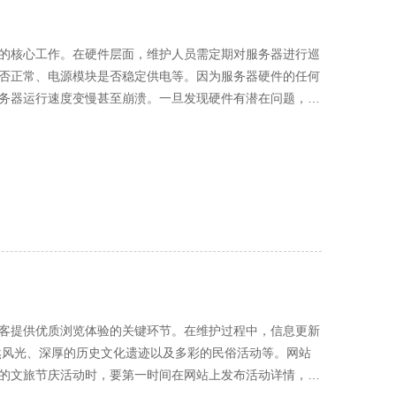
的核心工作。在硬件层面，维护人员需定期对服务器进行巡
否正常、电源模块是否稳定供电等。因为服务器硬件的任何
务器运行速度变慢甚至崩溃。一旦发现硬件有潜在问题，要
器的硬件配置是否满足需求，如内存容量、存储空间、处理
洞修复、性能优化和新功能添加等内容。维护人员要密切关
，以防更新过程中出现意外导致数据丢失。对于电商网站应
能的正常运行。例如，修复支付环节的安全漏洞，防止用户
巨大损失，同时也会严重影响网站的声誉和业务发展。维护
备份数据存储在不同的物理位置，以防止因自然灾害、硬件
传输，确保数据在存储和传输过程中的安全性。此外，还要
络性能的维护也不容忽视。营山
客提供优质浏览体验的关键环节。在维护过程中，信息更新
在的网络环境稳定、高速。维护人员要与网络服务提供商保
负载均衡设备，将用户的访问请求合理分配到多台服务器
的文旅节庆活动时，要第一时间在网站上发布活动详情，包
CP/IP 参数、启用网络加速技术等，进一步提升网络性