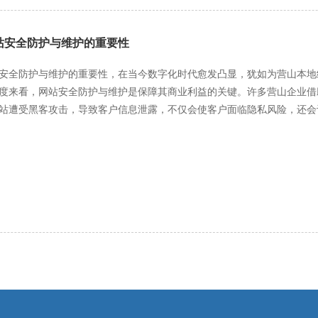
，包括民众的个人隐私、企业的商业机密以及政府的决策数据等。维护人
时更新安全补丁，防止黑客利用系统漏洞进行攻击。同时，要加强对用户
站安全防护与维护的重要性
确保只有授权人员能够访问和操作相关数据。此外，建立数据备份和恢复
可靠的位置，一旦发生数据丢失或损坏的情况，能够迅速进行恢复，保障政务工作的连续性。 用
安全防护与维护的重要性，在当今数字化时代愈发凸显，犹如为营山本地经济、
便捷的反馈渠道，如在线留言板、客服邮箱、投诉举报电话等，鼓励用户
度来看，网站安全防护与维护是保障其商业利益的关键。许多营山企业借
排专人及时收集和整理用户反馈信息，对于用户反映的问题，要进行详细
站遭受黑客攻击，导致客户信息泄露，不仅会使客户面临隐私风险，还会
。对于一些常见问题，如页面操作指引不清晰、功能使用故障等，要及时
受重创，进而影响销售额和市场竞争力。而且，黑客还可能篡改网站内容
对于用户提出的合理建议，要认真研究并积极采纳，对网站进行优化和改进，不断提升用户
直接的经济损失。定期进行安全防护与维护，能够及时发现并修复安全漏
息更新、性能优化、安全防护和用户反馈处理等多个方面，只有全面、细
、政务
行，为营山当地的政务服务和社会发展提供有力支持。
生服务等功能，是政府与民众沟通的重要桥梁。如果网站安全得不到保障
稳定因素。公共服务机构的网站，如医院、学校等，存储着大量民众的个
加强网站安全防护与维护，能够保障政府和公共服务机构网站的信息准确
宝。若网站遭受攻击，文化资料可能被破坏或窃取，导致本地文化的传承
更多人了解和关注营山的文化，促进文化的交流与融合，提升营山的文化软实力。 从技术发展的层面来
护是适应网络安全形势变化的必要举措。随着互联网技术的飞速发展，网
穷。营山的网站如果不能及时跟进安全技术的发展，进行安全防护与维护