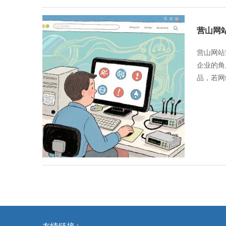
敏感信息
修复，及
营山网
等方式，
存储在安全
营山网站
站上设置
企业的角
人员要安
品，若网
处理计划
声誉将遭
自行解决。
企业带来
作涉及信
受侵害。 对于营山的政府部门和公共服务机构而言，网站安全是维护社会稳定和提供优质服务的基础。政府部门网站承载着政策发布
安全地运
公开、民
恐慌和不
患。通过
定。 在文化传播方面，营山网站安全防护与维护有助于传承和弘扬本地文化。营山拥有丰富的历史文化资源，许多网站致力于展示和传播这
些文化瑰
的平台，吸引
防护与维
段层出不