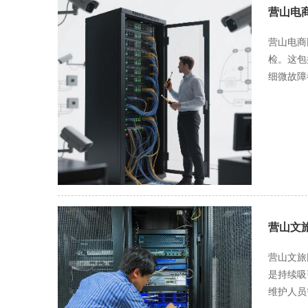
营山电
营山电商
检。这包
细微故障
及时进行
器性能等，若出现性能瓶
应用程序
注软件厂
用程序，
资金信息泄露；
存储着大
人员要建
营山文
故障等原
设置严格的
营山文旅
电商网站
是持续吸引游客、保持网站活力
持密切沟
维护人员
上，提高