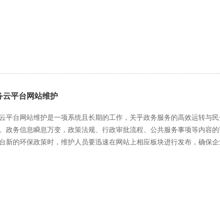
间、地点、内容以及参与方式等，让游客能够及时了解并规划行程。对于
新，确保游客获取到的信息准确无误。同时，要优化信息展示方式，根据
预案应包括故障诊断流程、应急处理措施、数据恢复方案等内容。定期进
晰易读。 性能优化是多端适配维护的核心任务之一。不同终端设备的硬件配置和网络环境存在差异，这就要
到突发情况时能够迅速响应，较大程度地减少故障对网站业务的影响。 营山电商网站服务器维护是一项全方位、多层次
各种设备上都能快速加载和流畅运行。维护人员要定期对网站进行性能测
维护人员具备专业的技术知识和丰富的实践经验，通过持续的硬件巡检、
较小、网络可能不稳定，要尽量减少页面元素的大小和数量，优化图片和
电商网站服务器的稳定、高效运行，为营山电商业务的蓬勃发展提供坚实
端设备，要注重页面的响应式设计，确保在各种分辨率下都能完美显示，
的响应能力。此外，还要关注网站的稳定性，及时处理服务器故障、网络中
多端适配维护的重要保障。营山文旅网站存储着大量游客信息和文旅业务
务云平台网站维护
损失。维护人员要建立完善的安全防护体系，定期进行安全漏洞扫描和修
户身份认证和访问权限的管理，采用加密技术对游客信息进行保护，确保
云平台网站维护是一项系统且长期的工作，关乎政务服务的高效运转与民
全事件时能够迅速响应，采取有效措施进行处置，降低损失。 用户体验优化也是多端适配维护不可忽视的方面。不同终端设
。政务信息瞬息万变，政策法规、行政审批流程、公共服务事项等内容的
操作习惯和需求有所不同，维护人员要根据这些差异进行针对性的优化。
台新的环保政策时，维护人员要迅速在网站上相应板块进行发布，确保企
快速找到所需信息。例如，提供一键导航、在线预订等功能，让游客能够
解政策。同时，对于各类公示公告，如工程招标信息、干部任免公示等，
性内容，如高清图片展示、虚拟旅游体验等，提升游客的浏览体验。此外
是维护工作的重点。随着政务云平台网站访问量的增加以及功能的不断拓展，页面加载速度、系
客的满意度。 营山文旅网站多端适配维护是一项系统而复杂的工作，需要维护人员在信息更新、性能优化、安
间等问题可能逐渐凸显。维护人员要定期对服务器性能进行监测和评估，
用户体验优化等方面持续努力，确保网站在不同终端设备上都能为游客提
，提升网站的运行效率。例如，针对政务服务办事大厅这一高频访问板块
用户体验。此外，还需对网站的兼容性进行测试，保证在不同浏览器（如 Chro
示和使用，避免出现页面错位、功能失效等问题。 安全防护是营山政务云平台网站维护的重中之重。政务网站存储着大量