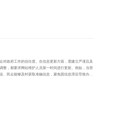
旅游景点的介绍，要随着景区设施的完善、服务项目的增加
不同终端屏幕尺寸和分辨率，合理调整文字大小、图片布
行应急演练，提高维护人员的应急处理能力和团队协作能
的工
试，针对不同终端设备的特点进行优化。对于移动端设备，
软件更新、数据安全保障、网络性能优化以及应急处理等措
视频的加载方式，采用懒加载等技术，提高页面加载速度。
的技术支撑。
同时优化网站的代码结构，减少不必要的请求和资源消耗，
断等问题，确保游客在任何时候都能正常访问网站。 安
数据，一旦遭受黑客攻击或数据泄露，将给游客和文旅企业
复，及时更新安全补丁，防止黑客利用系统漏洞进行攻击。
只有授权人员能够访问和操作相关数据。同时，要制定应急
众对政府工作的信任度。在信息更新方面，需建立严谨且及
调整，都要求网站维护人员第一时间进行更新。例如，当营
在移动端设备上，要简化操作流程，设计简洁明了的界面，
业、民众能够及时获取准确信息，避免因信息滞后导致办事
更加便捷地规划行程。在电脑端设备上，可以增加一些互动
要严格按照规定的时间节点和格式要求进行发布与更新，保
，还要关注用户反馈，及时收集游客的意见和建议，对网站
通过优化数据库查询语句、压缩图片和代码、升级服务器硬
供优质、便捷的服务，助力营山文旅产业的蓬勃发展。
，要确保其页面能够在短时间内快速加载，减少用户等待时
me、Firefox、IE 等）和不同设备（电脑、平板、手