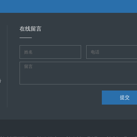
，才能提升网站的安全性能，抵御各种网络安全威胁，确保网站在复杂多变的网络环境中安
业、政府部门、公共服务机构、文化传承以及技术发展都具有不可忽视的
济繁荣的重要基石。
在线留言
号
提交