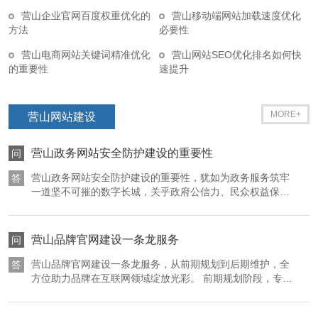
面的障碍。政务网站作为政府与民众沟通的重要桥梁，若不能实现无
营山企业官网百度权重优化的
营山移动端网站加载速度优化
方法
必要性
障碍化，就会使这些特殊群体在获取政务信息、办理政务事项时面临
重重困难，导致他们在社会生活中处于相对劣势的地位。实现政务网
营山电商网站关键词精准优化
营山网站SEO优化排名如何快
站无障碍化优化，能够打破这种数字鸿沟，让每一位居民，无论其身
的重要性
速提升
体条件如何，都能平等、便捷地获取政务服务，享受社会发展带来的
红利，真正体现社会的公平正义。 在提升政务服务效能方面，无障碍
MORE+
营山网站建设
化优化具有不可忽视的作用。当政务网站能够满足不同群体的使用需
求时，其受众范围将得到极大拓展。更多的居民能够通过网站自主查
营山政务网站安全防护建设的重要性
问
询政策法规、办理各类证件、提交申请材料等，减少了前往政务服务
大厅的次数，节省了时间和精力。这不仅提高了居民办事的效率，也
营山政务网站安全防护建设的重要性，犹如为政务服务筑牢
答
减轻了政务服务大厅的工作压力，使政务服务资源能够得到更合理的
一道坚不可摧的数字长城，关乎政府公信力、民众权益保障
以及社会稳定发展，其意义深远且重大。 从保障政府公信力
分配和利用。同时，无障碍化优化有助于提升政务服务的透明度和公
的角度来看，政务网站是政府与民众沟通的重要桥梁，承载
信力。特殊群体能够顺利获取政务信息，对政府的工作有了更全面、
着政策发布、政务公开、在线办事等关键职能。一旦政务网
营山品牌官网建设一条龙服务
问
深入的了解，从而增强对政府的信任和支持，促进政府与民众之间的
站遭受安全攻击，出现信息泄露、页面篡改、系统瘫痪等问
良性互动。 从法律法规层面来看，国家高度重视信息无障碍建设，出
题，将严重损害政府在民众心中的形象。例如，若黑客恶意
营山品牌官网建设一条龙服务，从前期规划到后期维护，全
答
篡改营山政务网站上的政策文件，发布虚假信息，不仅会误
方位助力品牌在互联网领域绽放光彩。 前期规划阶段，专业
台了一系列相关法律法规和政策文件，明确要求政府网站应实现无障
导民众，还会让民众对政府的权威性和专业性产生质疑。长
团队会与品牌方深入沟通，了解品牌的核心价值、目标受
碍化。营山政务网站作为地方政府履行公共服务职能的重要平台，必
此以往，政府的公信力将大打折扣，民众对政府的信任度也
众、市场定位以及竞争对手情况。通过详细的市场调研和分
须严格遵守这些法律法规，积极推进无障碍化优化工作。这不仅是法