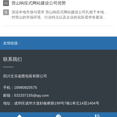
会降低，进而影响政府各项工作的顺利开展。而加强安全防
析，为品牌官网制定独特且具有针对性的建设方案。比如，
营山响应式网站建设公司优势
问
律规定的义务，更是政府依法行政、建设法治政府的重要体现。通过
护建设，能够有效抵御各类安全威胁，确保政务网站信息的
若品牌主打营山特色农产品，团队会深入研究当地农产品市
真实性、准确性和完整性，维护政府的良好形象和公信力。
场特点，挖掘品牌差异化优势，确定官网以展示农产品原生
深谙本地市场与需求 营山响应式网站建设公司扎根于本地，
无障碍化优化，确保政务网站在信息发布、功能设计等方面符合相关
答
在保护民众权益方面，政务网站存储了大量民众的个人信息
态种植环境、传统加工工艺以及营养价值为重点，同时结合
对营山的市场环境、行业特点以及企业的实际需求有着深入
标准，为特殊群体提供合法、合规的政务服务环境。 随着数字化技术
和敏感数据，如身份证号码、联系方式、社保信息、房产信
目标受众（如注重健康饮食的消费者、农产品批发商等）的
的了解。不同行业的企业在网站建设上有着不同的侧重点，
的飞速发展，政务服务正朝着智能化、便捷化的方向迈进。营山政务
息等。这些信息一旦被泄露，将给民众带来严重的安全隐患
浏览习惯和需求，规划官网的栏目架构和功能模块。 设计环
例如，营山的旅游企业可能更注重网站的视觉展示和景点介
网站无障碍化优化也是顺应这一发展趋势的必要举措。在人工智能、
和经济损失。不法分子可能会利用这些信息进行诈骗、盗窃
节，经验丰富的设计师会依据品牌调性和前期规划，打造独
绍功能，以吸引游客；而当地的制造业企业则可能更关注产
等违法犯罪活动，严重侵犯民众的合法权益。以营山为例，
具魅力的视觉形象。在色彩搭配上，会选取与品牌理念相契
品的详细参数展示和在线询价功能。该类公司能够精准把握
大数据等技术的支持下，政务网站可以实现更加个性化的无障碍服
如果政务网站的安全防护措施不到位，导致民众的社保信息
合的色调，若品牌传递的是自然、健康的感觉，可能会以绿
友情链接 :
这些差异，为企业量身定制符合其业务需求的响应式网站。
务。例如，为视障人士提供语音导航、屏幕阅读器适配等功能；为听
泄露，可能会被不法分子用于办理虚假社保业务，骗取社保
色为主色调，搭配清新的辅助色。页面布局方面，注重简洁
同时，他们熟悉本地消费者的浏览习惯和偏好，在设计网站
障人士提供手语视频服务、字幕显示等功能。这些创新技术的应用将
资金，使民众遭受经济损失。通过强化安全防护建设，采用
明了、层次分明，让用户能够快速找到所需信息。对于农产
时能够融入符合本地文化特色的元素，提高网站与用户的契
进一步提升政务网站的无障碍化水平，使特殊群体能够更好地融入数
先进的加密技术、访问控制机制等手段，能够保障民众信息
品品牌官网，首页可能会设置大幅的农产品高清图片轮播，
联系我们
合度，增强用户对网站的认同感和信任感。 丰富的本地案例
的安全，让民众在享受政务服务的同时无后顾之忧。 维护社
展示产品的新鲜度和诱人外观；产品展示页面则采用清晰的
经验 经过多年的发展，营山响应式网站建设公司积累了丰富
字化社会，享受科技发展带来的便利。 营山政务网站无障碍化优化的
会稳定发展也离不开政务网站的安全防护。政务网站的正常
分类和详细的产品介绍，包括图片、规格、价格、产地等信
的本地案例经验。他们为众多不同规模、不同行业的企业建
需求十分迫切且意义重大。它不仅关乎社会公平、政务服务效能提
运行对于保障社会秩序、促进经济发展具有重要作用。在紧
息，方便用户比较和选择。同时，设计师还会注重网站的交
设过响应式网站，涵盖了餐饮、零售、教育、医疗等各个领
四川文乐途图包装有限公司
升，也是遵守法律法规、顺应数字化发展趋势的必然选择。只有积极
急情况下，如自然灾害、公共卫生事件等，政务网站是政府
互设计，增加一些趣味性和互动性的元素，如在线问答、产
域。这些实际案例不仅证明了公司的技术实力和服务能力，
推进无障碍化优化工作，才能让营山政务网站真正成为全体居民获取
发布权威信息、指导民众应对的重要平台。如果政务网站因
品评价等，提高用户的参与度和粘性。 开发阶段，技术团队
还为公司提供了宝贵的经验借鉴。在面对新的项目时，他们
手机：18980820575
安全问题而无法正常运行，将导致信息传递不畅，民众无法
会运用先进的技术和开发工具，将设计方案转化为实际可运
可以参考以往类似案例的成功经验和解决方案，快速、高效
政务服务的便捷通道，为构建和谐、包容的社会环境贡献力量。
及时获取准确的信息，从而引发恐慌和社会混乱。例如，在
行的网站。他们注重代码的规范性和优化，确保网站在不同
邮箱：532337155@qq.com
地完成网站建设任务。而且，丰富的案例经验也使得他们能
营山遭遇暴雨洪涝灾害时，政务网站若遭受攻击瘫痪，政府
浏览器和设备上都能完美显示，加载速度快，运行稳定。对
够更好地应对各种可能出现的问题和挑战，确保网站的稳定
地址：成华区成华大道杉板桥路199号7栋1单元14层1404号
发布的救援信息、避险指南等就无法及时传达给民众，可能
于农产品官网，会开发便捷的在线购买功能，支持多种支付
性和可靠性。例如，在处理网站兼容性问题时，他们凭借以
会影响救援工作的开展，加剧灾害带来的损失。此外，政务
方式，保障交易的安全性和便捷性。同时，还会开发后台管
往的经验能够迅速找到解决方案，使网站在不同设备和浏览
网站还涉及到一些重要的经济数据和政策信息，这些信息的
理系统，方便品牌方自主更新产品信息、发布新闻动态、管
器上都能完美显示。 高效的沟通与售后服务 良好的沟通是项